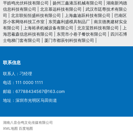
平皓鸣光伏科技有限公司
|
扬州三鑫液压机械有限公司
|
湖南新鸿德
信息科技有限公司
|
北京慕远科技有限公司
|
武汉市廷尊技术有限公
司
|
北京联拓恒盛科技有限公司
|
上海鑫迪跃科技有限公司
|
巴南区
苏小客网络科技工作室
|
东莞鑫利盛模具制品厂
|
南京德奥建材实业
有限公司
|
上海裕承机械设备有限公司
|
北京蜚胜科技有限公司
|
上
海思羲森信息科技有限公司
|
东莞市小巷子餐饮有限公司
|
四川石博
士电梯门套有限公司
|
厦门市都辰钊科技有限公司
|
联系信息
联系人：刁经理
电话：111 0000 1111
邮箱：67788434567@163.com
地址：深圳市光明区马田街道
湖南八音合鸣文化传媒有限公司
XML地图
百度地图