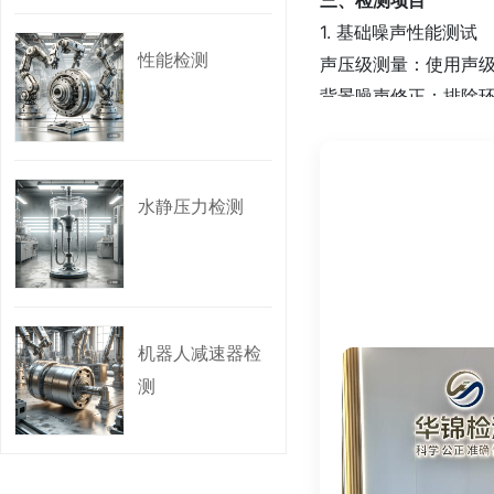
1. 基础噪声性能测试‌
性能检测
声压级测量‌：使用声
背景噪声修正‌：排除
2. 噪声专项分析‌
频谱分析‌：通过频谱分
水静压力检测
噪声源定位‌：利用声
噪声暴露评估‌：计算连
3. 场景化验证测试‌
工况模拟测试‌：在满
机器人减速器检
环境适应性测试‌：高
测
四、检测标准‌
类别‌ ‌标准示例‌