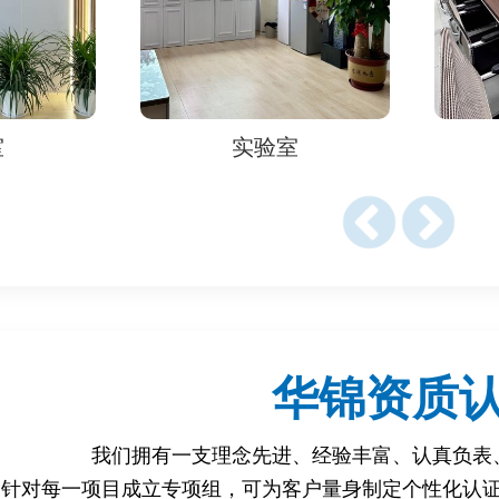
6-2008（声环境质量标准）、ISO 11200系列（机器噪声测量通用方
68-2017（机械噪声声功率级测定）、ISO 4871（噪声标签要求）‌
0704（家用电器噪声限值）、GB 19606-2004（家用电器噪声限定
6-2（环境噪声评估）、GB 12348-2008（工业企业厂界噪声标准）
验室
实验室
项‌
相对湿度45%~75%，避免强电磁干扰和振动‌。
尺寸确定距离（小型设备30cm，大型设备100cm）和传声器位
定期校准（如使用标准声源校准）‌。
华锦资质
dB（家庭场景）或≤85dB（工业场景），频谱无异常尖峰‌。
高频噪声超标）、密封结构振动导致声压级突增‌。
我们拥有一支理念先进、经验丰富、认真负表
性评估机器人噪声性能，优化设计缺陷，确保其符合环保、健康
针对每一项目成立专项组，可为客户量身制定个性化认