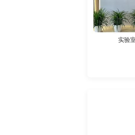
通用标准‌ GB 309
工业设备‌ GB/T 37
家用机器人‌ IEC 6
特殊场景‌ ISO 199
实验室
实
五、检测流程与注意事
测试环境要求‌：
温度范围：0~40℃，
测点布置：根据机器人
仪器校准‌：
声级计、频谱分析仪需
数据记录与判定‌：
合格阈值：A声级≤65
失效案例：电机异响（
通过上述检测，可系统