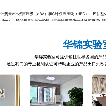
级计测量A计权声压级（dBA）和C计权声压级（dBC），评估整
环境干扰，确保测量数据准确性（背景噪声需低于被测噪声10dB以
华锦实验
析仪检测噪声频率分布，识别异常频段（如31.5Hz~8kHz倍频程
学相机或多点传声器阵列定位主要噪声源（如电机振动、齿轮摩擦
续等效声级（Leq）和峰值声级（Lpeak），评估操作人员听力
华锦实验室可提供销往世界各国的产
通过我们的专业检测认证可帮助企业的产品出口到欧
载、空载、变速等不同运行状态下测量噪声变化‌。
温、高湿等极端环境下噪声稳定性验证‌。