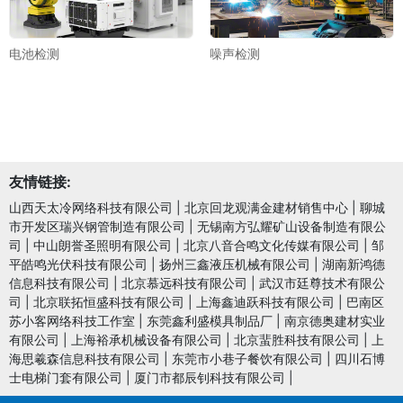
电池检测
噪声检测
友情链接:
山西天太冷网络科技有限公司
|
北京回龙观满金建材销售中心
|
聊城
市开发区瑞兴钢管制造有限公司
|
无锡南方弘耀矿山设备制造有限公
司
|
中山朗誉圣照明有限公司
|
北京八音合鸣文化传媒有限公司
|
邹
平皓鸣光伏科技有限公司
|
扬州三鑫液压机械有限公司
|
湖南新鸿德
信息科技有限公司
|
北京慕远科技有限公司
|
武汉市廷尊技术有限公
司
|
北京联拓恒盛科技有限公司
|
上海鑫迪跃科技有限公司
|
巴南区
苏小客网络科技工作室
|
东莞鑫利盛模具制品厂
|
南京德奥建材实业
有限公司
|
上海裕承机械设备有限公司
|
北京蜚胜科技有限公司
|
上
海思羲森信息科技有限公司
|
东莞市小巷子餐饮有限公司
|
四川石博
士电梯门套有限公司
|
厦门市都辰钊科技有限公司
|