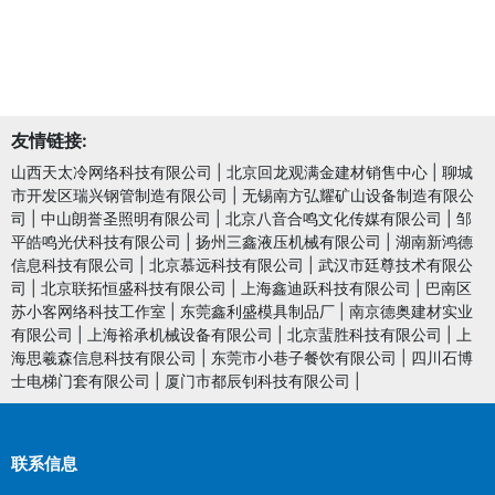
友情链接:
山西天太冷网络科技有限公司
|
北京回龙观满金建材销售中心
|
聊城
市开发区瑞兴钢管制造有限公司
|
无锡南方弘耀矿山设备制造有限公
司
|
中山朗誉圣照明有限公司
|
北京八音合鸣文化传媒有限公司
|
邹
平皓鸣光伏科技有限公司
|
扬州三鑫液压机械有限公司
|
湖南新鸿德
信息科技有限公司
|
北京慕远科技有限公司
|
武汉市廷尊技术有限公
司
|
北京联拓恒盛科技有限公司
|
上海鑫迪跃科技有限公司
|
巴南区
苏小客网络科技工作室
|
东莞鑫利盛模具制品厂
|
南京德奥建材实业
有限公司
|
上海裕承机械设备有限公司
|
北京蜚胜科技有限公司
|
上
海思羲森信息科技有限公司
|
东莞市小巷子餐饮有限公司
|
四川石博
士电梯门套有限公司
|
厦门市都辰钊科技有限公司
|
联系信息