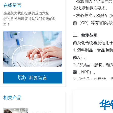
- 检测目的：评估产
在线留言
关法规和标准要求。
感谢您为我们提供的反馈意见
- 核心关注：双酚A（
您的意见与建议将是我们前进的动
酚（OP）等有害酚
力！
二、检测范围
酚类化合物检测适用
1. 塑料制品：食品
酚A）。
2. 纺织品：服装、
醚，NPE）。
我要留言
3. 化妆品：指甲油
4. 食品接触材料：
5. 环境样品：水、
相关产品
华
6. 工业产品：染料