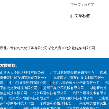
下一篇：没有了！
- 常规周期：5-7
而定）。
文章标签
- 加急服务：可缩短
七、检测认证所需资
1. 产品信息：
- 产品名称、型号、
湖北八音合鸣文化传媒有限公司湖北八音合鸣文化传媒有限公司
2. 样品要求：
- 成品或代表性材
友情链接:
根据检测项而定。
山西天太冷网络科技有限公司
|
北京回龙观满金建材销售中心
|
聊城
3. 技术文件：
市开发区瑞兴钢管制造有限公司
|
无锡南方弘耀矿山设备制造有限公
- 生产工艺说明、供
司
|
中山朗誉圣照明有限公司
|
北京八音合鸣文化传媒有限公司
|
邹
平皓鸣光伏科技有限公司
|
扬州三鑫液压机械有限公司
|
湖南新鸿德
况）。
信息科技有限公司
|
北京慕远科技有限公司
|
武汉市廷尊技术有限公
4. 申请表：
司
|
北京联拓恒盛科技有限公司
|
上海鑫迪跃科技有限公司
|
巴南区
苏小客网络科技工作室
|
东莞鑫利盛模具制品厂
- 填写检测项目（如
|
南京德奥建材实业
有限公司
|
上海裕承机械设备有限公司
|
北京蜚胜科技有限公司
|
上