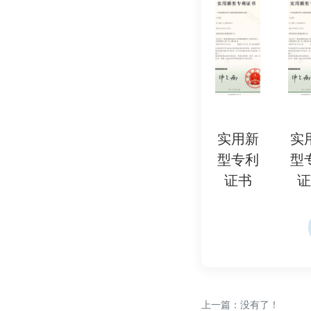
五、为何需要酚类化
1. 法律强制要求：
- 进入欧盟、美国、
REACH、FDA、G
2. 健康与安全：
- 防止酚类化合物
成健康危害。
实用新
实用新
实用新
实用新
实
3. 环境保护：
型专利
型专利
型专利
型专利
型
- 减少酚类化合物
证书
证书
证书
证书
证
4. 市场准入：
- 进口商、零售商
5. 品牌信誉：
- 符合法规的产品
上一篇：没有了！
六、检测认证周期