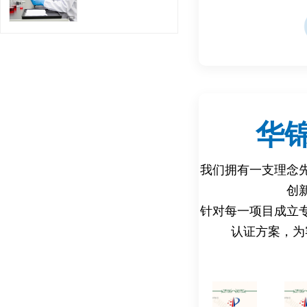
- 欧盟REACH法
烯醚（NPE）的使用
- 欧盟食品接触材料法规
A（BPA）的迁移量
- 欧盟化妆品法规（EC
叔丁基苯酚的使用。
华
2. 美国法规：
- FDA 21 CFR
使用。
我们拥有一支理念
- CPSIA：限制儿
创
3. 中国标准：
针对每一项目成立
- GB 9685-20
认证方案，为
限值。
- GB 18401-2
（OP）的限值。