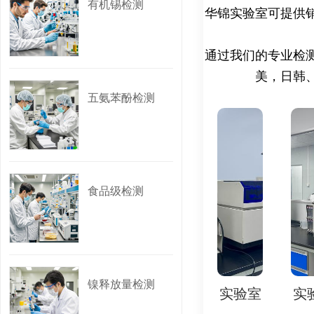
三、检测项目
有机锡检测
华锦实验室可提供
酚类化合物检测主要
| 物质名称 | 化学
通过我们的专业检
|--------------------|-
美，日韩
五氨苯酚检测
| 双酚A（BPA） | 
食品接触材料） |
| 苯酚 | C6H5
| 壬基酚（NP） | 
| 辛基酚（OP） | 
食品级检测
| 对叔丁基苯酚 | C
| 2,4-二氯苯酚 | C
|
四、标准与法规
镍释放量检测
实验室
实验室
实验室
实验室
实
1. 国际/欧盟法规：