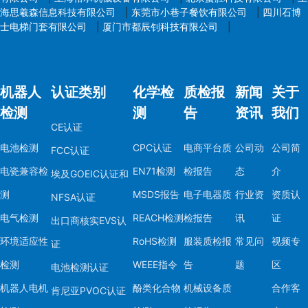
盟、美国）。
海思羲森信息科技有限公司
|
东莞市小巷子餐饮有限公司
|
四川石博
士电梯门套有限公司
|
厦门市都辰钊科技有限公司
|
八、注意事项
1. 区域性差异：
- 欧盟、美国、中国
机器人
认证类别
化学检
质检报
新闻
关于
同，需针对性检测。
检测
测
告
资讯
我们
2. 动态更新：
CE认证
- 法规和标准会定
电池检测
CPC认证
电商平台质
公司动
公司简
FCC认证
踪。
电瓷兼容检
EN71检测
检报告
态
介
埃及GOEIC认证和
3. 测试方法：
测
MSDS报告
电子电器质
行业资
资质认
NFSA认证
- 常用方法为气相色
色谱（HPLC）等。
电气检测
REACH检测
检报告
讯
证
出口商核实EVS认
4. 供应链管理：
环境适应性
RoHS检测
服装质检报
常见问
视频专
证
- 要求上游供应商提
检测
WEEE指令
告
题
区
电池检测认证
告。
机器人电机
酚类化合物
机械设备质
合作客
肯尼亚PVOC认证