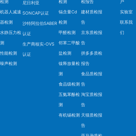
检测
检测
检报告
总结：酚类化合物检
户
尼日利亚
节，企业需根据目标
机器人减速
镉含量Cd
建材质检报
实验室
SONCAP认证
生产工艺和供应链符合要
器检测
检测
告
联系我
沙特阿拉伯SABER
的实验室进行检测认
水静压力检
甲醛检测
京东质检报
们
认证
测
邻苯二甲酸
告
生产商核实-OVS
性能检测
盐检测
拼多多质检
认证
噪声检测
镍释放量检
报告
测
食品质检报
食品级检测
告
五氨苯酚检
淘宝质检报
测
告
有机锡检测
天猫质检报
告
亚马逊质检