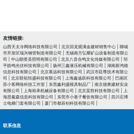
友情链接:
山西天太冷网络科技有限公司
|
北京回龙观满金建材销售中心
|
聊城
市开发区瑞兴钢管制造有限公司
|
无锡南方弘耀矿山设备制造有限公
司
|
中山朗誉圣照明有限公司
|
北京八音合鸣文化传媒有限公司
|
邹
平皓鸣光伏科技有限公司
|
扬州三鑫液压机械有限公司
|
湖南新鸿德
信息科技有限公司
|
北京慕远科技有限公司
|
武汉市廷尊技术有限公
司
|
北京联拓恒盛科技有限公司
|
上海鑫迪跃科技有限公司
|
巴南区
苏小客网络科技工作室
|
东莞鑫利盛模具制品厂
|
南京德奥建材实业
有限公司
|
上海裕承机械设备有限公司
|
北京蜚胜科技有限公司
|
上
海思羲森信息科技有限公司
|
东莞市小巷子餐饮有限公司
|
四川石博
士电梯门套有限公司
|
厦门市都辰钊科技有限公司
|
联系信息