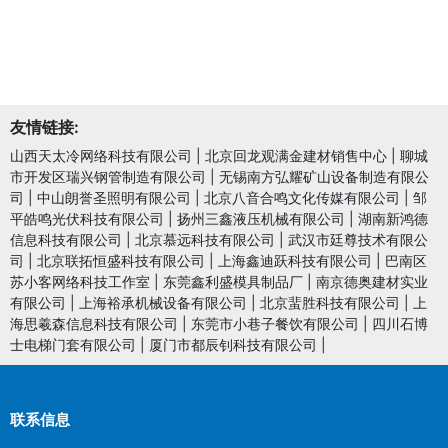
友情链接:
山西天太冷网络科技有限公司
|
北京回龙观满金建材销售中心
|
聊城
市开发区瑞兴钢管制造有限公司
|
无锡南方弘耀矿山设备制造有限公
司
|
中山朗誉圣照明有限公司
|
北京八音合鸣文化传媒有限公司
|
邹
平皓鸣光伏科技有限公司
|
扬州三鑫液压机械有限公司
|
湖南新鸿德
信息科技有限公司
|
北京慕远科技有限公司
|
武汉市廷尊技术有限公
司
|
北京联拓恒盛科技有限公司
|
上海鑫迪跃科技有限公司
|
巴南区
苏小客网络科技工作室
|
东莞鑫利盛模具制品厂
|
南京德奥建材实业
有限公司
|
上海裕承机械设备有限公司
|
北京蜚胜科技有限公司
|
上
海思羲森信息科技有限公司
|
东莞市小巷子餐饮有限公司
|
四川石博
士电梯门套有限公司
|
厦门市都辰钊科技有限公司
|
联系信息